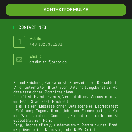
Op
KONTAKTFORMULAR
in
a
ne
ta
CONTACT INFO
Mobile:
+49 1629391291
Email:
Opens
artdimitri@arcor.de
in
your
application
Schnellzeichner
,
Karikaturist
,
Showzeichner
,
Düsseldorf
,
Alleinunterhalter
,
Illustrator
,
Unterhaltungskünstler
,
Ho
chzeitszeichner
,
Porträtzeichner
,
Porträtist
,
Event
,
Events
,
Veranstaltung
,
Veranstaltung
en
,
Fest
,
StadtFest
,
Hochzeit,
Feier
,
Feiern
,
Messezeichner
,
Betriebsfeier
,
Betriebsfest
,
Eröffnung
,
Tagung
,
Dima
,
Jubiläum
,
Firmenjubiläum
,
Ko
eln
,
Werbezeichner
,
Geschenk
,
Karikaturen
,
karikieren
,
M
esseattraktion
,
Farid
Bang
,
HochzeitParty
,
Kinderportrait
,
Portraitkunst
,
Prod
uktpräsentation
,
Karneval
,
Gala
,
NRW
,
Artist