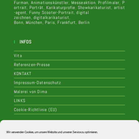
Furman
,
Animationskünstler
,
Messeaktion
,
Profilmaler
,
P
ortrait
,
Porträt
,
Karikaturprofie
,
Showkarikaturist
,
artist
-agent
,
Funny Scooter-Portrait
,
digital
zeichnen
,
digitalkarikaturist
,
Bonn
,
München
,
Paris
,
Frankfurt
,
Berlin
INFOS
Vita
Referenzen-Presse
KONTAKT
Impressum-Datenschutz
Malerei von Dima
LINKS
Cookie-Richtlinie (EU)
Kategorien
Wir verwenden Cookies, um unsere Website und unseren Service zu optimieren.
Betriebsfest
digitale Bilder
Event
Farbige Karikaturen
Feier