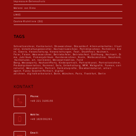
Impressum-Datenschutz
Malerei von Dima
LINKS
Cookie-Richtlinie (EU)
TAGS
Schnellzeichner
,
Karikaturist
,
Showzeichner
,
Düsseldorf
,
Alleinunterhalter
,
Illust
rator
,
Unterhaltungskünstler
,
Hochzeitszeichner
,
Porträtzeichner
,
Porträtist
,
Eve
nt
,
Events
,
Veranstaltung
,
Veranstaltungen
,
Fest
,
StadtFest
,
Hochzeit,
Feier
,
Feiern
,
Messezeichner
,
Betriebsfeier
,
Betriebsfest
,
Eröffnung
,
Hochzeit
,
Di
ma
,
Jubiläum
,
Firmenjubiläum
,
Kundenzeichner
,
Koeln
,
Werbezeichner
,
Geschenk
,
Karikaturen
,
art
,
karikieren
,
Messeattraktion
,
Farid
Bang
,
Messeparty
,
HochzeitParty
,
Kinderportrait
,
Portraitkunst
,
Portraitzeichner
,
Produktpräsentation
,
Karneval
,
Gala
,
Unterhaltung
,
NRW
,
Webgrafik
,
Furman
,
cari
caturist
,
Messeaktion
,
Portrait
,
Karikaturprofie
,
Showkarikaturist
,
artist-
agent
,
Funny Scooter-Portrait
,
digital
zeichnen
,
digitalkarikaturist
,
Bonn
,
München
,
Paris
,
Frankfurt
,
Berlin
KONTAKT
Phone:
+49 221 3105155
Mobile:
+49 1629391291
Email: