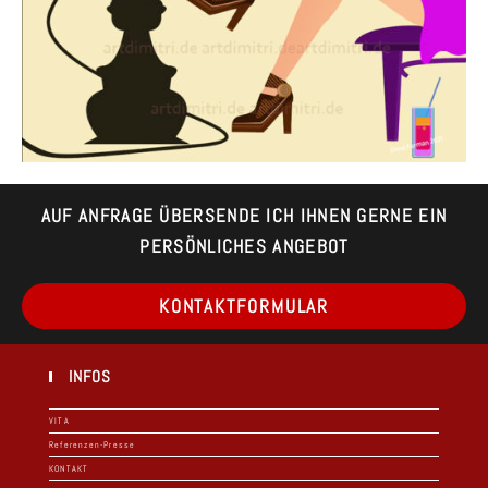
AUF ANFRAGE ÜBERSENDE ICH IHNEN GERNE EIN
PERSÖNLICHES ANGEBOT
Op
KONTAKTFORMULAR
in
a
ne
ta
INFOS
VITA
Referenzen-Presse
KONTAKT