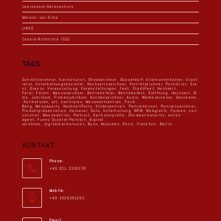
Impressum-Datenschutz
Malerei von Dima
LINKS
Cookie-Richtlinie (EU)
TAGS
Schnellzeichner
,
Karikaturist
,
Showzeichner
,
Düsseldorf
,
Alleinunterhalter
,
Illust
rator
,
Unterhaltungskünstler
,
Hochzeitszeichner
,
Porträtzeichner
,
Porträtist
,
Eve
nt
,
Events
,
Veranstaltung
,
Veranstaltungen
,
Fest
,
StadtFest
,
Hochzeit,
Feier
,
Feiern
,
Messezeichner
,
Betriebsfeier
,
Betriebsfest
,
Eröffnung
,
Hochzeit
,
Di
ma
,
Jubiläum
,
Firmenjubiläum
,
Kundenzeichner
,
Koeln
,
Werbezeichner
,
Geschenk
,
Karikaturen
,
art
,
karikieren
,
Messeattraktion
,
Farid
Bang
,
Messeparty
,
HochzeitParty
,
Kinderportrait
,
Portraitkunst
,
Portraitzeichner
,
Produktpräsentation
,
Karneval
,
Gala
,
Unterhaltung
,
NRW
,
Webgrafik
,
Furman
,
cari
caturist
,
Messeaktion
,
Portrait
,
Karikaturprofie
,
Showkarikaturist
,
artist-
agent
,
Funny Scooter-Portrait
,
digital
zeichnen
,
digitalkarikaturist
,
Bonn
,
München
,
Paris
,
Frankfurt
,
Berlin
KONTAKT
Phone:
+49 221 3105155
Mobile:
+49 1629391291
Email: