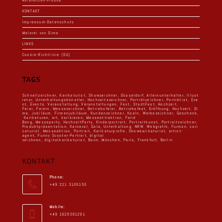
Referenzen-Presse
KONTAKT
Impressum-Datenschutz
Malerei von Dima
LINKS
Cookie-Richtlinie (EU)
TAGS
Schnellzeichner
,
Karikaturist
,
Showzeichner
,
Düsseldorf
,
Alleinunterhalter
,
Illust
rator
,
Unterhaltungskünstler
,
Hochzeitszeichner
,
Porträtzeichner
,
Porträtist
,
Eve
nt
,
Events
,
Veranstaltung
,
Veranstaltungen
,
Fest
,
StadtFest
,
Hochzeit,
Feier
,
Feiern
,
Messezeichner
,
Betriebsfeier
,
Betriebsfest
,
Eröffnung
,
Hochzeit
,
Di
ma
,
Jubiläum
,
Firmenjubiläum
,
Kundenzeichner
,
Koeln
,
Werbezeichner
,
Geschenk
,
Karikaturen
,
art
,
karikieren
,
Messeattraktion
,
Farid
Bang
,
Messeparty
,
HochzeitParty
,
Kinderportrait
,
Portraitkunst
,
Portraitzeichner
,
Produktpräsentation
,
Karneval
,
Gala
,
Unterhaltung
,
NRW
,
Webgrafik
,
Furman
,
cari
caturist
,
Messeaktion
,
Portrait
,
Karikaturprofie
,
Showkarikaturist
,
artist-
agent
,
Funny Scooter-Portrait
,
digital
zeichnen
,
digitalkarikaturist
,
Bonn
,
München
,
Paris
,
Frankfurt
,
Berlin
KONTAKT
Phone:
+49 221 3105155
Mobile:
+49 1629391291