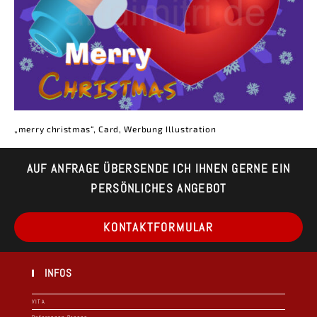
„merry christmas“, Card, Werbung Illustration
AUF ANFRAGE ÜBERSENDE ICH IHNEN GERNE EIN
PERSÖNLICHES ANGEBOT
Op
KONTAKTFORMULAR
in
a
ne
ta
INFOS
VITA