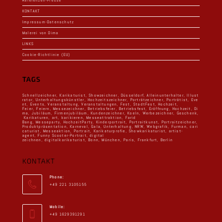
Referenzen-Presse
KONTAKT
Impressum-Datenschutz
Malerei von Dima
LINKS
Cookie-Richtlinie (EU)
TAGS
Schnellzeichner
,
Karikaturist
,
Showzeichner
,
Düsseldorf
,
Alleinunterhalter
,
Illust
rator
,
Unterhaltungskünstler
,
Hochzeitszeichner
,
Porträtzeichner
,
Porträtist
,
Eve
nt
,
Events
,
Veranstaltung
,
Veranstaltungen
,
Fest
,
StadtFest
,
Hochzeit,
Feier
,
Feiern
,
Messezeichner
,
Betriebsfeier
,
Betriebsfest
,
Eröffnung
,
Hochzeit
,
Di
ma
,
Jubiläum
,
Firmenjubiläum
,
Kundenzeichner
,
Koeln
,
Werbezeichner
,
Geschenk
,
Karikaturen
,
art
,
karikieren
,
Messeattraktion
,
Farid
Bang
,
Messeparty
,
HochzeitParty
,
Kinderportrait
,
Portraitkunst
,
Portraitzeichner
,
Produktpräsentation
,
Karneval
,
Gala
,
Unterhaltung
,
NRW
,
Webgrafik
,
Furman
,
cari
caturist
,
Messeaktion
,
Portrait
,
Karikaturprofie
,
Showkarikaturist
,
artist-
agent
,
Funny Scooter-Portrait
,
digital
zeichnen
,
digitalkarikaturist
,
Bonn
,
München
,
Paris
,
Frankfurt
,
Berlin
KONTAKT
Phone:
+49 221 3105155
Mobile:
+49 1629391291