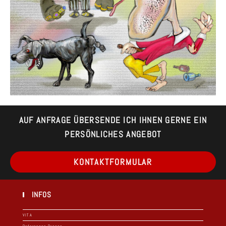
AUF ANFRAGE ÜBERSENDE ICH IHNEN GERNE EIN
PERSÖNLICHES ANGEBOT
Op
KONTAKTFORMULAR
in
a
ne
ta
INFOS
VITA