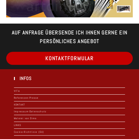
AUF ANFRAGE ÜBERSENDE ICH IHNEN GERNE EIN
PERSÖNLICHES ANGEBOT
Op
KONTAKTFORMULAR
in
a
ne
ta
INFOS
VITA
Referenzen-Presse
KONTAKT
Impressum-Datenschutz
Malerei von Dima
LINKS
Cookie-Richtlinie (EU)