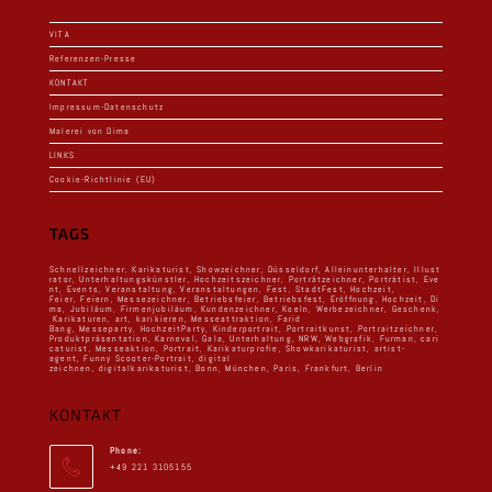
VITA
Referenzen-Presse
KONTAKT
Impressum-Datenschutz
Malerei von Dima
LINKS
Cookie-Richtlinie (EU)
TAGS
Schnellzeichner
,
Karikaturist
,
Showzeichner
,
Düsseldorf
,
Alleinunterhalter
,
Illust
rator
,
Unterhaltungskünstler
,
Hochzeitszeichner
,
Porträtzeichner
,
Porträtist
,
Eve
nt
,
Events
,
Veranstaltung
,
Veranstaltungen
,
Fest
,
StadtFest
,
Hochzeit,
Feier
,
Feiern
,
Messezeichner
,
Betriebsfeier
,
Betriebsfest
,
Eröffnung
,
Hochzeit
,
Di
ma
,
Jubiläum
,
Firmenjubiläum
,
Kundenzeichner
,
Koeln
,
Werbezeichner
,
Geschenk
,
Karikaturen
,
art
,
karikieren
,
Messeattraktion
,
Farid
Bang
,
Messeparty
,
HochzeitParty
,
Kinderportrait
,
Portraitkunst
,
Portraitzeichner
,
Produktpräsentation
,
Karneval
,
Gala
,
Unterhaltung
,
NRW
,
Webgrafik
,
Furman
,
cari
caturist
,
Messeaktion
,
Portrait
,
Karikaturprofie
,
Showkarikaturist
,
artist-
agent
,
Funny Scooter-Portrait
,
digital
zeichnen
,
digitalkarikaturist
,
Bonn
,
München
,
Paris
,
Frankfurt
,
Berlin
KONTAKT
Phone:
+49 221 3105155