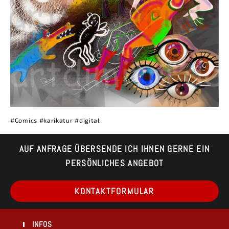
#Comics #karikatur #digital
AUF ANFRAGE ÜBERSENDE ICH IHNEN GERNE EIN
PERSÖNLICHES ANGEBOT
Op
KONTAKTFORMULAR
in
a
ne
ta
INFOS