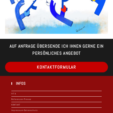
AUF ANFRAGE ÜBERSENDE ICH IHNEN GERNE EIN
PERSÖNLICHES ANGEBOT
Op
KONTAKTFORMULAR
in
a
ne
ta
INFOS
VITA
Referenzen-Presse
KONTAKT
Impressum-Datenschutz