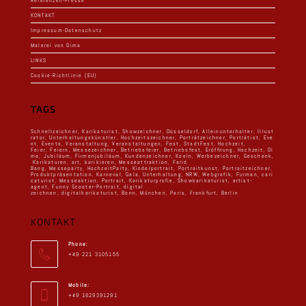
Referenzen-Presse
KONTAKT
Impressum-Datenschutz
Malerei von Dima
LINKS
Cookie-Richtlinie (EU)
TAGS
Schnellzeichner
,
Karikaturist
,
Showzeichner
,
Düsseldorf
,
Alleinunterhalter
,
Illust
rator
,
Unterhaltungskünstler
,
Hochzeitszeichner
,
Porträtzeichner
,
Porträtist
,
Eve
nt
,
Events
,
Veranstaltung
,
Veranstaltungen
,
Fest
,
StadtFest
,
Hochzeit,
Feier
,
Feiern
,
Messezeichner
,
Betriebsfeier
,
Betriebsfest
,
Eröffnung
,
Hochzeit
,
Di
ma
,
Jubiläum
,
Firmenjubiläum
,
Kundenzeichner
,
Koeln
,
Werbezeichner
,
Geschenk
,
Karikaturen
,
art
,
karikieren
,
Messeattraktion
,
Farid
Bang
,
Messeparty
,
HochzeitParty
,
Kinderportrait
,
Portraitkunst
,
Portraitzeichner
,
Produktpräsentation
,
Karneval
,
Gala
,
Unterhaltung
,
NRW
,
Webgrafik
,
Furman
,
cari
caturist
,
Messeaktion
,
Portrait
,
Karikaturprofie
,
Showkarikaturist
,
artist-
agent
,
Funny Scooter-Portrait
,
digital
zeichnen
,
digitalkarikaturist
,
Bonn
,
München
,
Paris
,
Frankfurt
,
Berlin
KONTAKT
Phone:
+49 221 3105155
Mobile:
+49 1629391291