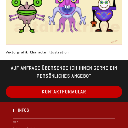
Vektorgrafik, Character Illustration
AUF ANFRAGE ÜBERSENDE ICH IHNEN GERNE EIN
PERSÖNLICHES ANGEBOT
Op
KONTAKTFORMULAR
in
a
ne
ta
INFOS
VITA